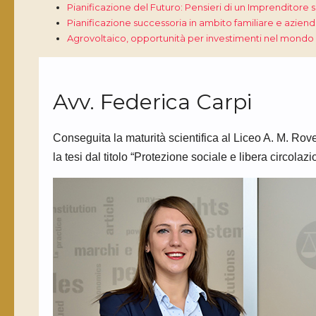
Pianificazione del Futuro: Pensieri di un Imprenditore
Pianificazione successoria in ambito familiare e aziend
Agrovoltaico, opportunità per investimenti nel mondo 
Avv. Federica Carpi
Conseguita la maturità scientifica al Liceo A. M. Ro
la tesi dal titolo “Protezione sociale e libera circola