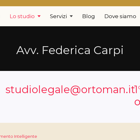
i
Lo studio
Servizi
Blog
Dove siamo
Avv. Federica Carpi
studiolegale@ortoman.it
1
o
imento Intelligente