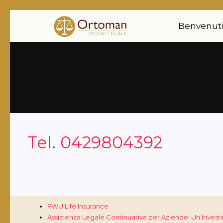
Benvenut
Tel. 0429804392
FWU Life Insurance
Assistenza Legale Continuativa per Aziende: Un Invest